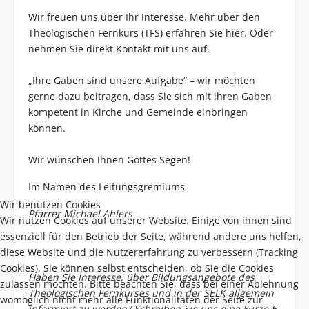
Wir freuen uns über Ihr Interesse. Mehr über den
Theologischen Fernkurs (TFS) erfahren Sie
hier
. Oder
nehmen Sie direkt
Kontakt
mit uns auf.
„Ihre Gaben sind unsere Aufgabe“ – wir möchten
gerne dazu beitragen, dass Sie sich mit ihren Gaben
kompetent in Kirche und Gemeinde einbringen
können.
Wir wünschen Ihnen Gottes Segen!
Im Namen des Leitungsgremiums
Wir benutzen Cookies
Pfarrer Michael Ahlers
Wir nutzen Cookies auf unserer Website. Einige von ihnen sind
essenziell für den Betrieb der Seite, während andere uns helfen,
diese Website und die Nutzererfahrung zu verbessern (Tracking
Cookies). Sie können selbst entscheiden, ob Sie die Cookies
Haben Sie Interesse, über Bildungsangebote des
zulassen möchten. Bitte beachten Sie, dass bei einer Ablehnung
Theologischen Fernkurses und in der SELK allgemein
womöglich nicht mehr alle Funktionalitäten der Seite zur
informiert zu werden? Schreiben Sie uns eine kurze
E-